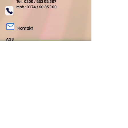
Tel.: 0208 /
883 88 567
Mob.: 0174 /
90 35 100
Kontakt
AGB
Impressum
Datenschutz
Folgen Sie uns
Folgen Sie uns
auf Facebook
auf Instagram