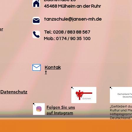
45468 Mülheim an der Ruhr
tanzschule@jansen-mh.de
ar
Tel.: 0208 / 883 88 567
Mob.: 0174 / 90 35 100
Kontak
t
Datenschutz
Folgen Sie uns
„Gefördert d
Kultur und 
auf Instagram
Hilfsprogram
Deutschland.“