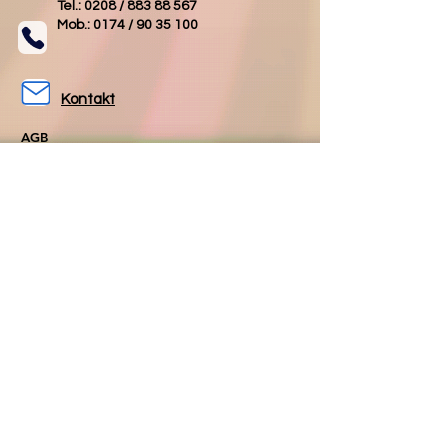
Tel.: 0208 /
883 88 567
Mob.: 0174 /
90 35 100
Kontakt
AGB
Impressum
Datenschutz
Folgen Sie uns
Folgen Sie uns
auf Facebook
auf Instagram