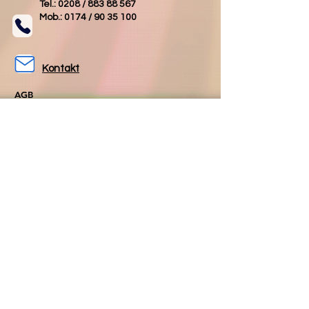
Tel.: 0208 /
883 88 567
Mob.: 0174 /
90 35 100
Kontakt
AGB
Impressum
Datenschutz
Folgen Sie uns
Folgen Sie uns
auf Facebook
auf Instagram