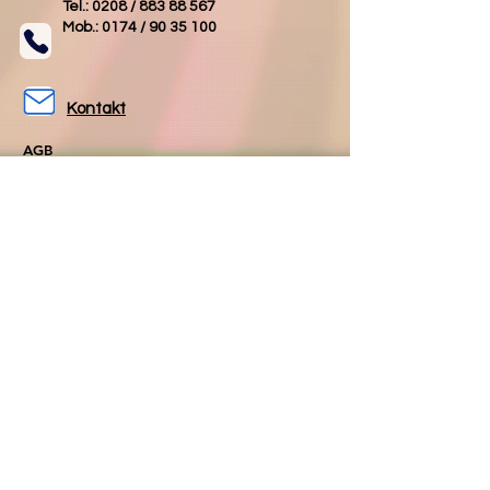
Tel.: 0208 /
883 88 567
Mob.: 0174 /
90 35 100
Kontakt
AGB
Impressum
Datenschutz
Folgen Sie uns
Folgen Sie uns
auf Facebook
auf Instagram