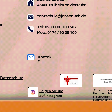
45468 Mülheim an der Ruhr
tanzschule@jansen-mh.de
ar
Tel.: 0208 / 883 88 567
Mob.: 0174 / 90 35 100
Kontak
t
Datenschutz
Folgen Sie uns
„Gefördert d
Kultur und 
auf Instagram
Hilfsprogram
Deutschland.“