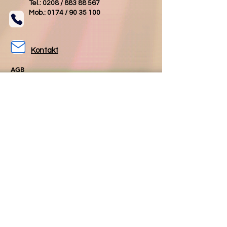
Tel.: 0208 /
883 88 567
Mob.: 0174 /
90 35 100
Kontakt
AGB
Impressum
Datenschutz
Folgen Sie uns
Folgen Sie uns
auf Facebook
auf Instagram