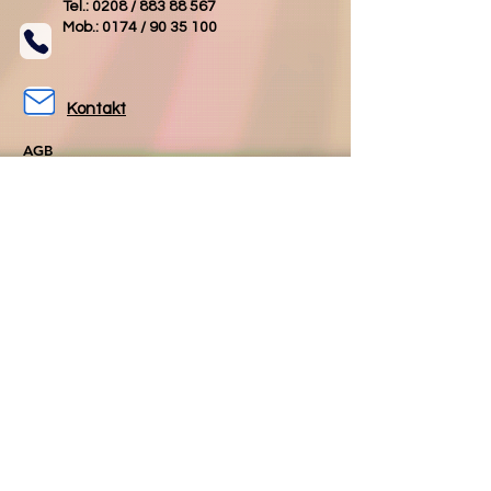
Tel.: 0208 /
883 88 567
Mob.: 0174 /
90 35 100
Kontakt
AGB
Impressum
Datenschutz
Folgen Sie uns
Folgen Sie uns
auf Facebook
auf Instagram