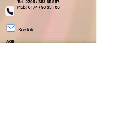
Tel.: 0208 /
883 88 567
Mob.: 0174 /
90 35 100
Kontakt
AGB
Impressum
Datenschutz
Folgen Sie uns
Folgen Sie uns
auf Facebook
auf Instagram