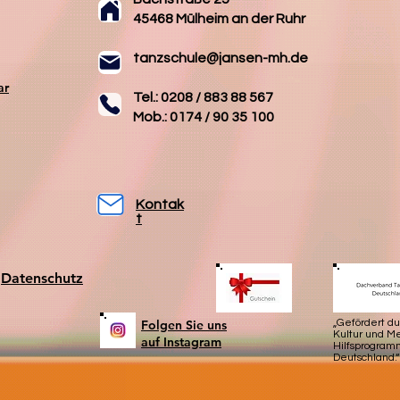
45468 Mülheim an der Ruhr
tanzschule@jansen-mh.de
ar
Tel.: 0208 / 883 88 567
Mob.: 0174 / 90 35 100
Kontak
t
Datenschutz
Folgen Sie uns
„Gefördert d
Kultur und 
auf Instagram
Hilfsprogram
Deutschland.“