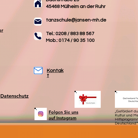
45468 Mülheim an der Ruhr
tanzschule@jansen-mh.de
ar
Tel.: 0208 / 883 88 567
Mob.: 0174 / 90 35 100
Kontak
t
Datenschutz
Folgen Sie uns
„Gefördert d
Kultur und 
auf Instagram
Hilfsprogram
Deutschland.“