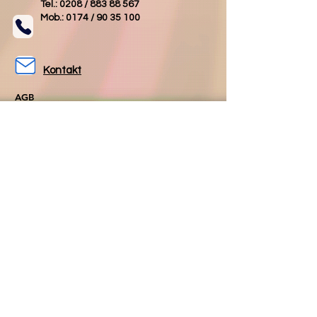
Tel.: 0208 /
883 88 567
Mob.: 0174 /
90 35 100
Kontakt
AGB
Impressum
Datenschutz
Folgen Sie uns
Folgen Sie uns
auf Facebook
auf Instagram