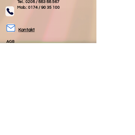
Tel.: 0208 /
883 88 567
Mob.: 0174 /
90 35 100
Kontakt
AGB
Impressum
Datenschutz
Folgen Sie uns
Folgen Sie uns
auf Facebook
auf Instagram