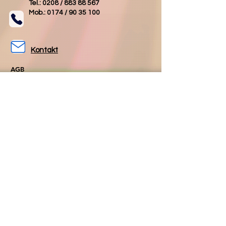
Tel.: 0208 /
883 88 567
Mob.: 0174 /
90 35 100
Kontakt
AGB
Impressum
Datenschutz
Folgen Sie uns
Folgen Sie uns
auf Facebook
auf Instagram