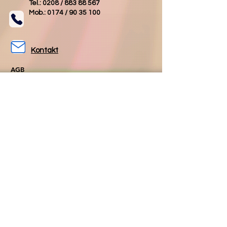
Tel.: 0208 /
883 88 567
Mob.: 0174 /
90 35 100
Kontakt
AGB
Impressum
Datenschutz
Folgen Sie uns
Folgen Sie uns
auf Facebook
auf Instagram