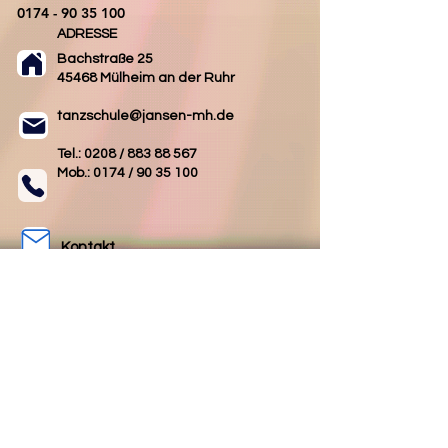
0174 - 90 35 100
ADRESSE
Bachstraße 25
45468 Mülheim an der Ruhr
tanzschule@jansen-mh.de
Tel.: 0208 /
883 88 567
Mob.: 0174 /
90 35 100
Kontakt
AGB
Impressum
Datenschutz
Folgen Sie uns
Folgen Sie uns
auf Facebook
auf Instagram