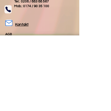
Tel.: 0208 /
883 88 567
Mob.: 0174 /
90 35 100
Kontakt
AGB
Impressum
Datenschutz
Folgen Sie uns
Folgen Sie uns
auf Facebook
auf Instagram