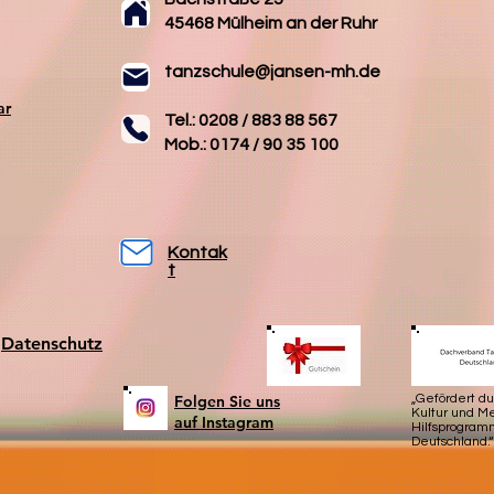
45468 Mülheim an der Ruhr
tanzschule@jansen-mh.de
ar
Tel.: 0208 / 883 88 567
Mob.: 0174 / 90 35 100
Kontak
t
Datenschutz
Folgen Sie uns
„Gefördert d
Kultur und 
auf Instagram
Hilfsprogram
Deutschland.“