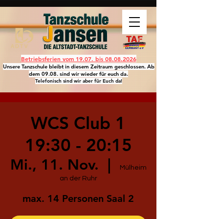
Betriebsferien vom 19.07. bis
08.08.2026
Unsere Tanzschule bleibt in diesem Zeitraum geschlossen. Ab
dem 09.08. sind wir wieder für euch da.
Telefonisch sind wir aber für Euch da!
WCS Club 1
19:30 - 20:15
Mi., 11. Nov.
  |  
Mülheim
an der Ruhr
max. 14 Personen Saal 2