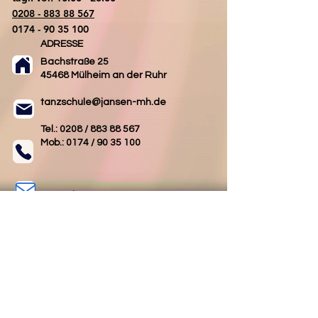
0208 - 883 88 567
0174 - 90 35 100
ADRESSE
Bachstraße 25
45468 Mülheim an der Ruhr
tanzschule@jansen-mh.de
Tel.: 0208 /
883 88 567
Mob.: 0174 /
90 35 100
Kontakt
AGB
Impressum
Datenschutz
Folgen Sie uns
Folgen Sie uns
auf Facebook
auf Instagram