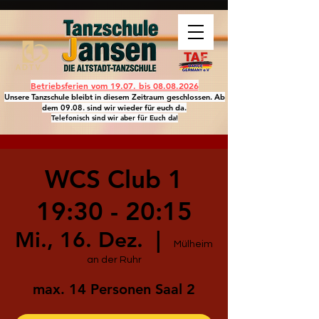
Betriebsferien vom 19.07. bis
08.08.2026
Unsere Tanzschule bleibt in diesem Zeitraum geschlossen. Ab
dem 09.08. sind wir wieder für euch da.
Telefonisch sind wir aber für Euch da!
WCS Club 1
19:30 - 20:15
Mi., 16. Dez.
  |  
Mülheim
an der Ruhr
max. 14 Personen Saal 2