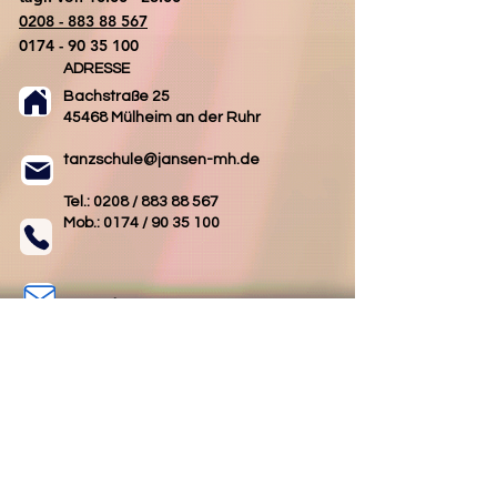
0208 - 883 88 567
0174 - 90 35 100
ADRESSE
Bachstraße 25
45468 Mülheim an der Ruhr
tanzschule@jansen-mh.de
Tel.: 0208 /
883 88 567
Mob.: 0174 /
90 35 100
Kontakt
AGB
Impressum
Datenschutz
Folgen Sie uns
Folgen Sie uns
auf Facebook
auf Instagram