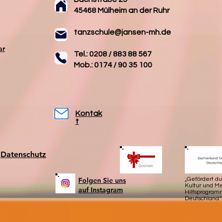
45468 Mülheim an der Ruhr
tanzschule@jansen-mh.de
ar
Tel.: 0208 / 883 88 567
Mob.: 0174 / 90 35 100
Kontak
t
Datenschutz
Folgen Sie uns
„Gefördert d
Kultur und 
auf Instagram
Hilfsprogram
Deutschland.“