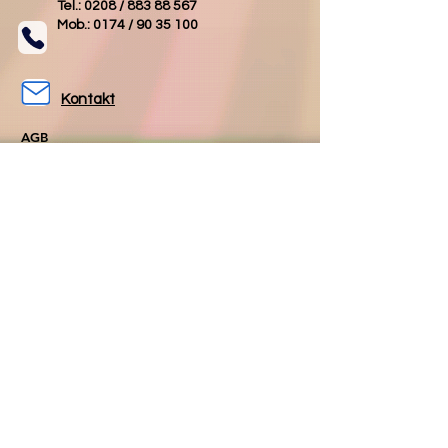
Tel.: 0208 /
883 88 567
Mob.: 0174 /
90 35 100
Kontakt
AGB
Impressum
Datenschutz
Folgen Sie uns
Folgen Sie uns
auf Facebook
auf Instagram