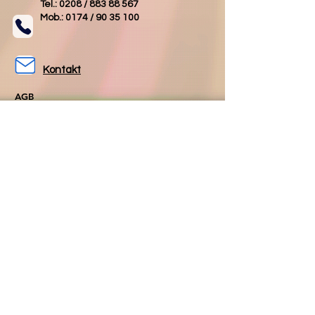
Tel.: 0208 /
883 88 567
Mob.: 0174 /
90 35 100
Kontakt
AGB
Impressum
Datenschutz
Folgen Sie uns
Folgen Sie uns
auf Facebook
auf Instagram