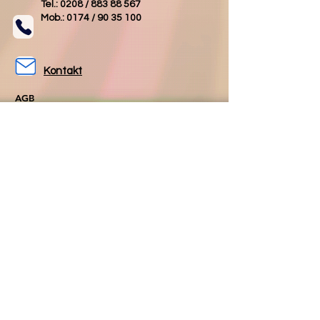
Tel.: 0208 /
883 88 567
Mob.: 0174 /
90 35 100
Kontakt
AGB
Impressum
Datenschutz
Folgen Sie uns
Folgen Sie uns
auf Facebook
auf Instagram