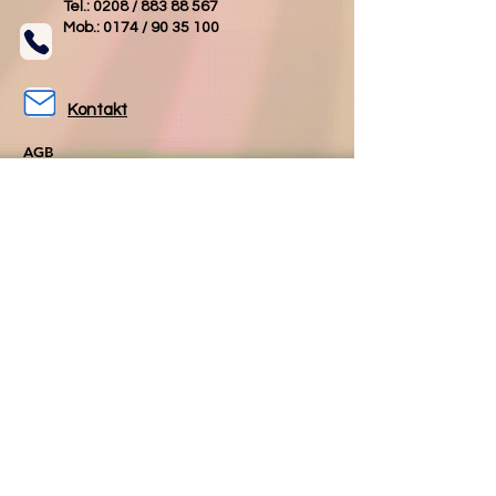
Tel.: 0208 /
883 88 567
Mob.: 0174 /
90 35 100
Kontakt
AGB
Impressum
Datenschutz
Folgen Sie uns
Folgen Sie uns
auf Facebook
auf Instagram