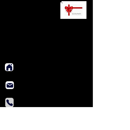
ÖFFNUNGSZEITEN
Mo., Mi.- Fr.
18:00 - 21:00 Uhr
​Sonntag
​12.00 - 20.00 UHR
telefonisch immer erreichbar
tägl. von
10.00 - 23.00
0208 - 883 88 567
0174 - 90 35 100
ADRESSE
Bachstraße 25
45468 Mülheim an der Ruhr
tanzschule@jansen-mh.de
Tel.: 0208 /
883 88 567
Mob.: 0174 /
90 35 100
Kontakt