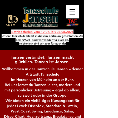
Betriebsferien vom 19.07. bis
08.08.2026
Unsere Tanzschule bleibt in diesem Zeitraum geschlossen. Ab
dem 09.08. sind wir wieder für euch da.
Telefonisch sind wir aber für Euch da!
Tanzen verbindet. Tanzen macht
glücklich. Tanzen ist Jansen.
Willkommen in der Tanzschule Jansen – deiner
Altstadt Tanzschule
im Herzen von Mülheim an der Ruhr.
Bei uns lernst du Tanzen leicht, modern und
mit persönlicher Betreuung –
egal ob allein,
zu zweit
oder in der Gruppe.
Wir bieten ein vielfältiges Kursangebot für
jedes Level: Discofox, Standard & Latein,
West Coast Swing, Linedance, Salsa,
Disco‑Chart, Hochzeitstanz, Breakdance und