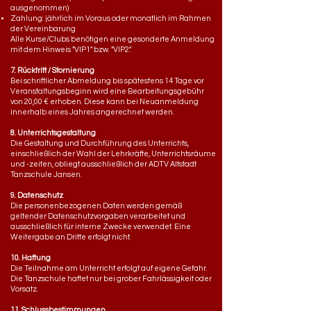
ausgenommen)
Zahlung: jährlich im Voraus oder monatlich im Rahmen
der Vereinbarung
Alle Kurse/Clubs benötigen eine gesonderte Anmeldung
mit dem Hinweis "VIP1" bzw. "VIP2".
7. Rücktritt / Stornierung
Bei schriftlicher Abmeldung bis spätestens 14 Tage vor
Veranstaltungsbeginn wird eine Bearbeitungsgebühr
von 20,00 € erhoben. Diese kann bei Neuanmeldung
innerhalb eines Jahres angerechnet werden.
8. Unterrichtsgestaltung
Die Gestaltung und Durchführung des Unterrichts,
einschließlich der Wahl der Lehrkräfte, Unterrichtsräume
und -zeiten, obliegt ausschließlich der ADTV Altstadt
Tanzschule Jansen.
9. Datenschutz
Die personenbezogenen Daten werden gemäß
geltender Datenschutzvorgaben verarbeitet und
ausschließlich für interne Zwecke verwendet. Eine
Weitergabe an Dritte erfolgt nicht.
10. Haftung
Die Teilnahme am Unterricht erfolgt auf eigene Gefahr.
Die Tanzschule haftet nur bei grober Fahrlässigkeit oder
Vorsatz.
11. Schlussbestimmungen