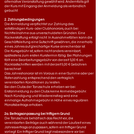
alternative Veranstaltung gewählt wird. Andernfalls gilt
der Kurs mit Eingang der Anmeldung als verbindlich
gebucht.
2. Zahlungsbedingungen
Die Anmeldung verpflichtet zur Zahlung des
vollständigen Kurs- oder Clubhonorars, auch bei
Nichtteilnahme aus unverschuldeten Gründen. Eine
Rückerstattung erfolgt nicht. In Ausnahmefällen kann die
Geschäftsleitung eine Gutschrift gewähren, die innerhalb
eines Jahres auf gleichartige Kurse anrechenbar ist.
Die Kursgebühr ist, sofern nicht anders vereinbart,
spätestens zum ersten Kurstermin fällig. Bei Mahnungen
fällt eine Bearbeitungsgebühr von derzeit 5,00 € an.
Rücklastschriften werden mit derzeit 9,00 € Gebühren
berechnet.
Das Jahreshonorar ist im Voraus in einer Summe oder per
Ratenzahlung entsprechend den vertraglich
vereinbarten Konditionen zu leisten.
Bei den Clubs der Tanzschule erheben wir bei
Erstanmeldung zu den Clubs keine Anmeldegebühr.
Nach Kündigung und Wiedereinstieg wird eine
einmalige Aufnahmegebühr in Höhe eines regulären
Monatsbeitrags erhoben.
2a.
Beitragsanpassung bei triftigem Grund
Die Tanzschule behält sich das Recht vor, die
vereinbarten Beiträge auch während der Laufzeit eines
Jahresvertrags anzupassen, sofern ein triftiger Grund
vorliegt. Ein triftiger Grund liegt insbesondere vor bei