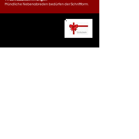
Mündliche Nebenabreden bedürfen der Schriftform.
ÖFFNUNGSZEITEN
Mo., Mi.- Fr.
18:00 - 21:00 Uhr
​Sonntag
​12.00 - 20.00 UHR
telefonisch immer erreichbar
tägl. von
10.00 - 23.00
0208 - 883 88 567
0174 - 90 35 100
ADRESSE
Bachstraße 25
45468 Mülheim an der Ruhr
tanzschule@jansen-mh.de
Tel.: 0208 /
883 88 567
Mob.: 0174 /
90 35 100