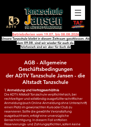
Betriebsferien vom 19.07. bis
08.08.2026
Unsere Tanzschule bleibt in diesem Zeitraum geschlossen. Ab
dem 09.08. sind wir wieder für euch da.
Telefonisch sind wir aber für Euch da!
AGB - Allgemeine
Geschäftsbedingungen
der ADTV Tanzschule Jansen - die
Altstadt Tanzschule
1. Anmeldung und Vertragsverhältnis
Die ADTV Altstadt Tanzschule verpflichtet sich, bei
rechtzeitiger und vollständig ausgefüllter schriftlicher
Anmeldung (auch Online-Anmeldung ohne Unterschrift)
einen Platz im gewünschten Kurs oder Club zu
reservieren. Sollte die gewählte Veranstaltung
ausgebucht sein, erfolgt eine unverzügliche
Benachrichtigung. In diesem Fall entfallen
Reservierungs- und Zahlungspflichten, sofern keine