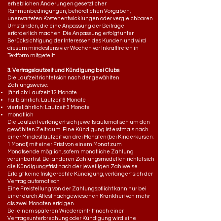
erheblichen Änderungen gesetzlicher
Rahmenbedingungen, behördlichen Vorgaben,
unerwarteten Kostenentwicklungen oder vergleichbaren
Umständen, die eine Anpassung der Beiträge
erforderlich machen. Die Anpassung erfolgt unter
Berücksichtigung der Interessen des Kunden und wird
diesem mindestens vier Wochen vor Inkrafttreten in
Textform mitgeteilt.
3. Vertragslaufzeit und Kündigung bei Clubs
Die Laufzeit richtet sich nach der gewählten
Zahlungsweise:
jährlich: Laufzeit 12 Monate
halbjährlich: Laufzeit 6 Monate
vierteljährlich: Laufzeit 3 Monate
monatlich
Die Laufzeit verlängert sich jeweils automatisch um den
gewählten Zeitraum. Eine Kündigung ist erstmals nach
einer Mindestlaufzeit von drei Monaten (bei Kinderkursen:
1 Monat) mit einer Frist von einem Monat zum
Monatsende möglich, sofern monatliche Zahlung
vereinbart ist. Bei anderen Zahlungsmodellen richtet sich
die Kündigungsfrist nach der jeweiligen Zahlweise.
Erfolgt keine fristgerechte Kündigung, verlängert sich der
Vertrag automatisch.
Eine Freistellung von der Zahlungspflicht kann nur bei
einer durch Attest nachgewiesenen Krankheit von mehr
als zwei Monaten erfolgen.
Bei einem späteren Wiedereintritt nach einer
Vertragsunterbrechung oder Kündigung wird eine