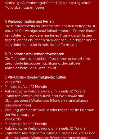
einmalige Aufnahmegebühr in Höhe eines regulären
Monatsbeitrags erhoben.
4. Kursorganisation und Ferien
Die Mindestanzahl an Unterrichtseinheiten beträgt 36 UE
pro Jahr. Bei weniger als 3 teilnehmenden Paaren findet
kein Unterricht, sondern nur freies Training statt. In den
gesetzlichen Schulferien NRW oder an Feiertagen findet
kein Unterricht oder in reduzierter Form statt.
5. Teilnahme am Lastschriftverfahren
Die Teilnahme am Lastschriftverfahren erfordert eine
gesonderte Einzugsermächtigung, die auf dem
Anmeldeformular zu erteilen ist.
6. VIP-Cards – Sondermitgliedschaften
VIP-Card 1
Mindestlaufzeit: 12 Monate
Automatische Verlängerung um jeweils 12 Monate
Enthalten: Zwei Kurse/Clubs Ihrer Wahl sowie alle
Übungsabende (Workshops & Sonderveranstaltungen
ausgenommen)
Zahlung: jährlich im Voraus oder monatlich im Rahmen
der Vereinbarung
VIP-Card 2
Mindestlaufzeit: 12 Monate
Automatische Verlängerung um jeweils 12 Monate
Enthalten: Alle regulären Kurse, Clubs, Spezialkreise und
Übungsabende (Workshops & Sonderveranstaltungen