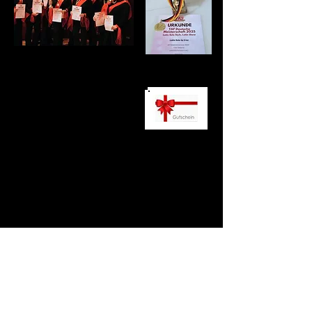
ÖFFNUNGSZEITEN
Mo., Mi.- Fr.
18:00 - 21:00 Uhr
​Sonntag
​12.00 - 20.00 UHR
telefonisch immer erreichbar
tägl. von
10.00 - 23.00
0208 - 883 88 567
0174 - 90 35 100
ADRESSE
Bachstraße 25
45468 Mülheim an der Ruhr
tanzschule@jansen-mh.de
Tel.: 0208 /
883 88 567