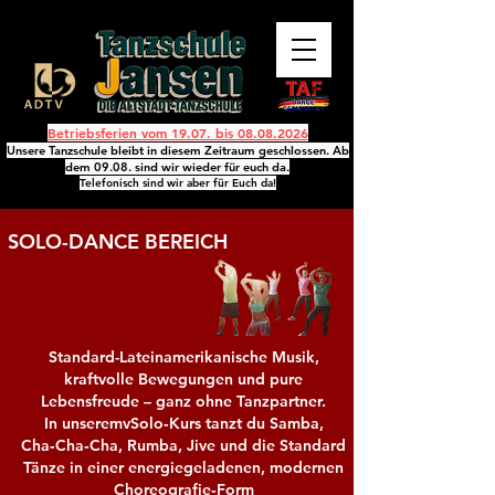
Betriebsferien vom 19.07. bis
08.08.2026
Unsere Tanzschule bleibt in diesem Zeitraum geschlossen. Ab
dem 09.08. sind wir wieder für euch da.
Telefonisch sind wir aber für Euch da!
SOLO-DANCE BEREICH
Standard-Lateinamerikanische Musik,
kraftvolle Bewegungen und pure
Lebensfreude – ganz ohne Tanzpartner.
In unseremvSolo‑Kurs tanzt du Samba,
Cha‑Cha‑Cha, Rumba, Jive und die Standard
Tänze in einer energiegeladenen, modernen
Choreografie‑Form