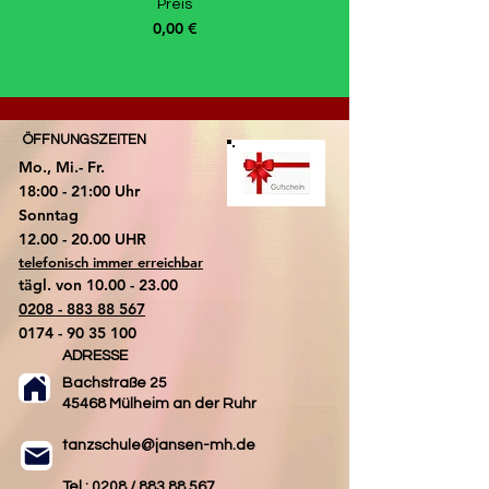
Preis
0,00 €
ÖFFNUNGSZEITEN
Mo., Mi.- Fr.
18:00 - 21:00 Uhr
​Sonntag
​12.00 - 20.00 UHR
telefonisch immer erreichbar
tägl. von
10.00 - 23.00
0208 - 883 88 567
0174 - 90 35 100
ADRESSE
Bachstraße 25
45468 Mülheim an der Ruhr
tanzschule@jansen-mh.de
Tel.: 0208 /
883 88 567