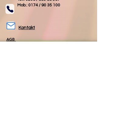
Mob.: 0174 /
90 35 100
Kontakt
AGB
Impressum
Datenschutz
Folgen Sie uns
Folgen Sie uns
auf Facebook
auf Instagram