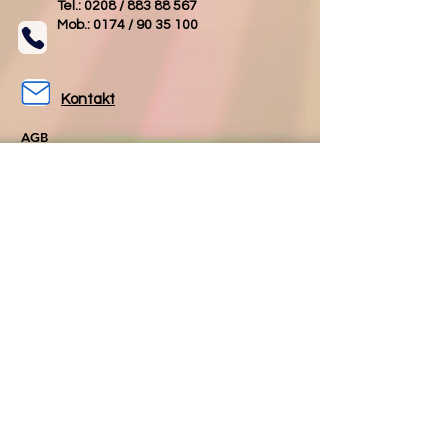
Tel.: 0208 /
883 88 567
Mob.: 0174 /
90 35 100
Kontakt
AGB
Impressum
Datenschutz
Folgen Sie uns
Folgen Sie uns
auf Facebook
auf Instagram