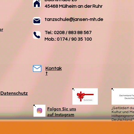
45468 Mülheim an der Ruhr
tanzschule@jansen-mh.de
ar
Tel.: 0208 / 883 88 567
Mob.: 0174 / 90 35 100
Kontak
t
Datenschutz
Folgen Sie uns
„Gefördert d
Kultur und 
auf Instagram
Hilfsprogram
Deutschland.“