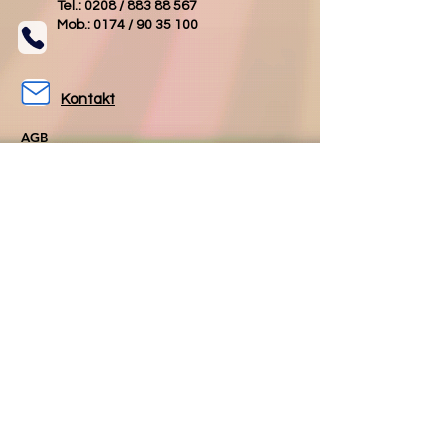
Tel.: 0208 /
883 88 567
Mob.: 0174 /
90 35 100
Kontakt
AGB
Impressum
Datenschutz
Folgen Sie uns
Folgen Sie uns
auf Facebook
auf Instagram