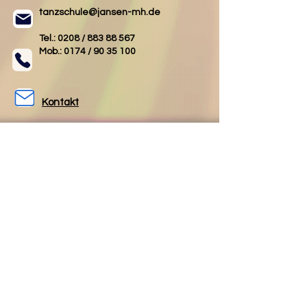
tanzschule@jansen-mh.de
Tel.: 0208 /
883 88 567
Mob.: 0174 /
90 35 100
Kontakt
AGB
Impressum
Datenschutz
Folgen Sie uns
Folgen Sie uns
auf Facebook
auf Instagram