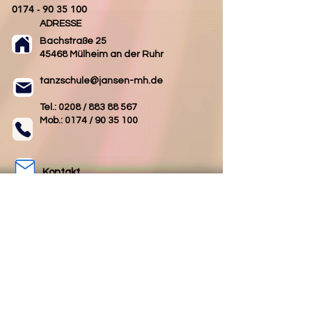
0174 - 90 35 100
ADRESSE
Bachstraße 25
45468 Mülheim an der Ruhr
tanzschule@jansen-mh.de
Tel.: 0208 /
883 88 567
Mob.: 0174 /
90 35 100
Kontakt
AGB
Impressum
Datenschutz
Folgen Sie uns
Folgen Sie uns
auf Facebook
auf Instagram