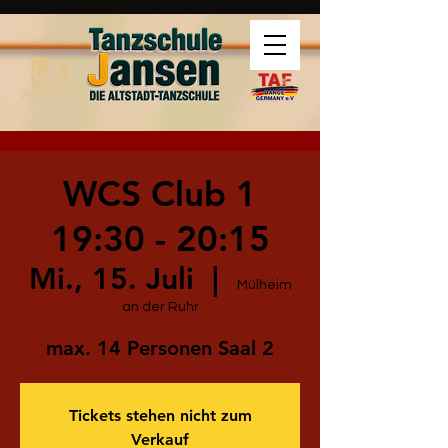
WCS Club 1
19:30 - 20:15
Mi., 15. Juli
  |  
Mülheim
an der Ruhr
max. 14 Personen Saal 2
Tickets stehen nicht zum
Verkauf