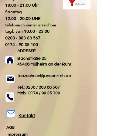
18:00 - 21:00 Uhr
​Sonntag
​12.00 - 20.00 UHR
telefonisch immer erreichbar
tägl. von
10.00 - 23.00
0208 - 883 88 567
0174 - 90 35 100
ADRESSE
Bachstraße 25
45468 Mülheim an der Ruhr
tanzschule@jansen-mh.de
Tel.: 0208 /
883 88 567
Mob.: 0174 /
90 35 100
Kontakt
AGB
Impressum