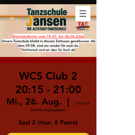
Betriebsferien vom 19.07. bis
08.08.2026
Unsere Tanzschule bleibt in diesem Zeitraum geschlossen. Ab
dem 09.08. sind wir wieder für euch da.
Telefonisch sind wir aber für Euch da!
WCS Club 2
20:15 - 21:00
Mi., 26. Aug.
  |  
Ort wird
bekanntgegeben
Saal 2 (max. 8 Paare)