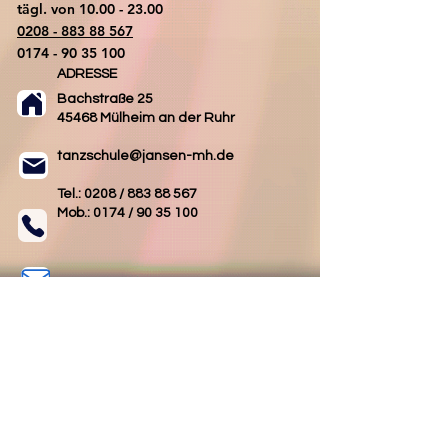
tägl. von
10.00 - 23.00
0208 - 883 88 567
0174 - 90 35 100
ADRESSE
Bachstraße 25
45468 Mülheim an der Ruhr
tanzschule@jansen-mh.de
Tel.: 0208 /
883 88 567
Mob.: 0174 /
90 35 100
Kontakt
AGB
Impressum
Datenschutz
Folgen Sie uns
Folgen Sie uns
auf Facebook
auf Instagram