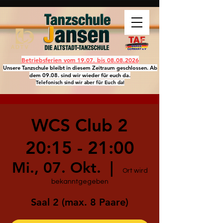
Betriebsferien vom 19.07. bis
08.08.2026
Unsere Tanzschule bleibt in diesem Zeitraum geschlossen. Ab
dem 09.08. sind wir wieder für euch da.
Telefonisch sind wir aber für Euch da!
WCS Club 2
20:15 - 21:00
Mi., 07. Okt.
  |  
Ort wird
bekanntgegeben
Saal 2 (max. 8 Paare)