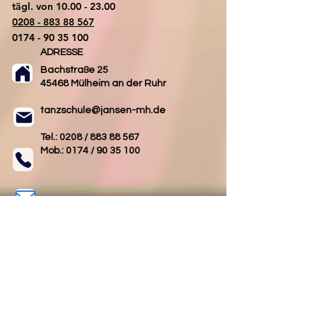
tägl. von
10.00 - 23.00
0208 - 883 88 567
0174 - 90 35 100
ADRESSE
Bachstraße 25
45468 Mülheim an der Ruhr
tanzschule@jansen-mh.de
Tel.: 0208 /
883 88 567
Mob.: 0174 /
90 35 100
Kontakt
AGB
Impressum
Datenschutz
Folgen Sie uns
Folgen Sie uns
auf Facebook
auf Instagram