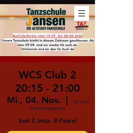
Betriebsferien vom 19.07. bis
08.08.2026
Unsere Tanzschule bleibt in diesem Zeitraum geschlossen. Ab
dem 09.08. sind wir wieder für euch da.
Telefonisch sind wir aber für Euch da!
WCS Club 2
20:15 - 21:00
Mi., 04. Nov.
  |  
Ort wird
bekanntgegeben
Saal 2 (max. 8 Paare)