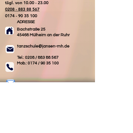
tägl. von
10.00 - 23.00
0208 - 883 88 567
0174 - 90 35 100
ADRESSE
Bachstraße 25
45468 Mülheim an der Ruhr
tanzschule@jansen-mh.de
Tel.: 0208 /
883 88 567
Mob.: 0174 /
90 35 100
Kontakt
AGB
Impressum
Datenschutz
Folgen Sie uns
Folgen Sie uns
auf Facebook
auf Instagram