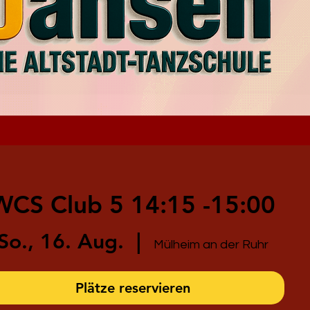
WCS Club 5 14:15 -15:00
So., 16. Aug.
  |  
Mülheim an der Ruhr
Plätze reservieren