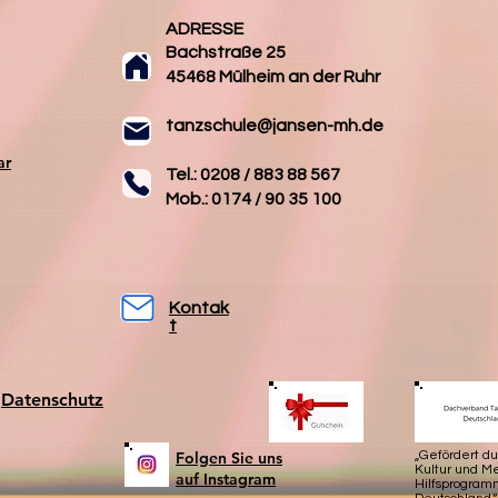
ADRESSE
Bachstraße 25
45468 Mülheim an der Ruhr
tanzschule@jansen-mh.de
ar
Tel.: 0208 / 883 88 567
Mob.: 0174 / 90 35 100
Kontak
t
Datenschutz
Folgen Sie uns
„Gefördert d
Kultur und 
auf Instagram
Hilfsprogram