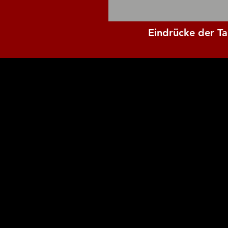
Eindrücke der Ta
ÖFFNUNGSZEITEN
Mo., Mi.- Fr.
18:00 - 21:00 Uhr
​Sonntag
​12.00 - 20.00 UHR
telefonisch immer erreichb
tägl. von 10.00 - 23.00
0208 - 883 88 567
0174 - 90 35 100