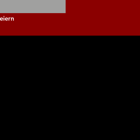
eiern
ANFAHRT