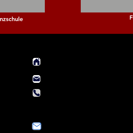
F
nzschule
ADRESSE
Bachstraße 25
45468 Mülheim an der Ruhr
tanzschule@jansen-mh.de
ar
Tel.: 0208 / 883 88 567
Mob.: 0174 / 90 35 100
Kontak
t