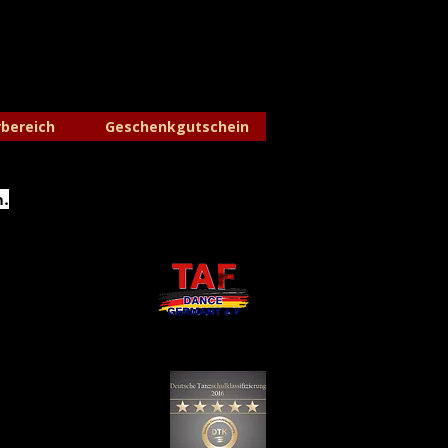
rbereich
Geschenkgutschein
n.